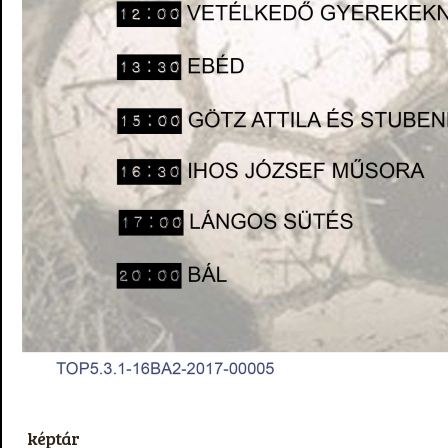
képtár