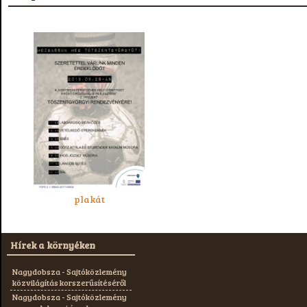
plakát
Hírek a környéken
Nagydobsza - Sajtóközlemény
közvilágítás korszerűsítéséről
Nagydobsza - Sajtóközlemény