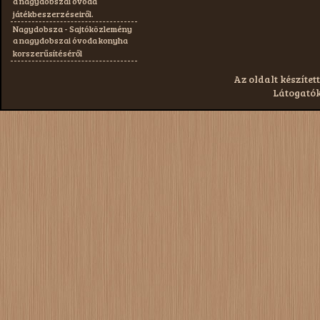
a nagydobszai óvoda
játékbeszerzéseiről.
Nagydobsza - Sajtóközlemény
a nagydobszai óvoda konyha
korszerűsítéséről
Az oldalt készített
Látogatók: