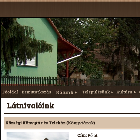
Főoldal
Bemutatkozás
Rólunk
Településünk
Kultúra
Látnivalóink
Községi Könvytár és Teleház (Könyvtárak)
Cím:
Fő út