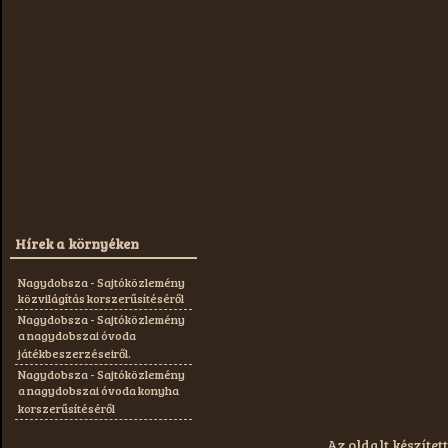
Hírek a környéken
Nagydobsza - Sajtóközlemény
közvilágítás korszerűsítéséről
Nagydobsza - Sajtóközlemény
a nagydobszai óvoda
játékbeszerzéseiről.
Nagydobsza - Sajtóközlemény
a nagydobszai óvoda konyha
korszerűsítéséről
Az oldalt készített