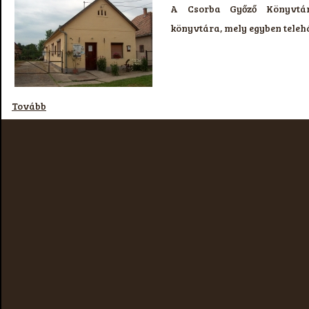
A Csorba Győző Könyvtár
könyvtára, mely egyben telehá
Tovább