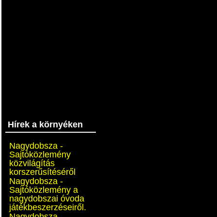
Hírek a környéken
Nagydobsza -
Sajtóközlemény
közvilágítás
korszerűsítéséről
Nagydobsza -
Sajtóközlemény a
nagydobszai óvoda
játékbeszerzéseiről.
Nagydobsza -