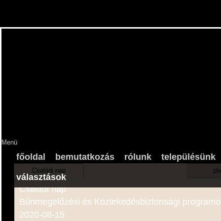
Menü
főoldal
bemutatkozás
rólunk
településünk
Családi nap
pl
választások
Családi nap
Bűnmegelőzési és Közlekedésbiztonsági programo
2020-08-15