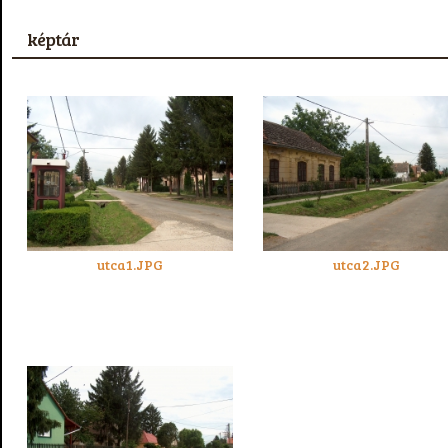
képtár
utca1.JPG
utca2.JPG