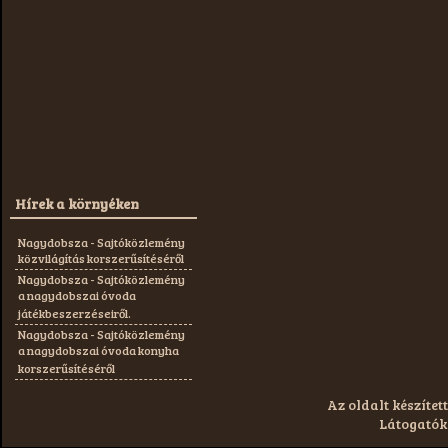
Hírek a környéken
Nagydobsza - Sajtóközlemény
közvilágítás korszerűsítéséről
Nagydobsza - Sajtóközlemény
a nagydobszai óvoda
játékbeszerzéseiről.
Nagydobsza - Sajtóközlemény
a nagydobszai óvoda konyha
korszerűsítéséről
Az oldalt készített
Látogatók: