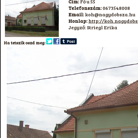
Cím:
Fő u 55
Telefonszám:
0673548008
Email:
koh@nagydobsza.hu
Honlap:
http://koh.nagydobs
Jegyző: Striegl Erika
Ha tetszik oszd meg: