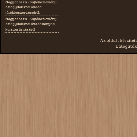
Nagydobsza - Sajtóközlemény
a nagydobszai óvoda
játékbeszerzéseiről.
Nagydobsza - Sajtóközlemény
a nagydobszai óvoda konyha
korszerűsítéséről
Az oldalt készített
Látogatók: