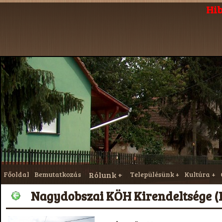
Hib
Főoldal
Bemutatkozás
Rólunk
Településünk
Kultúra
Nagydobszai KÖH Kirendeltsége (