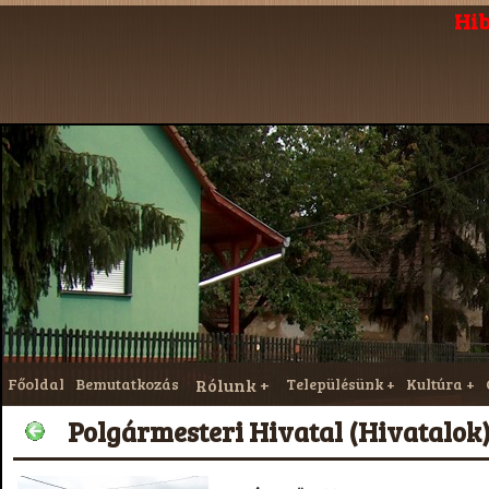
Hib
Főoldal
Bemutatkozás
Rólunk
Településünk
Kultúra
Polgármesteri Hivatal (Hivatalok