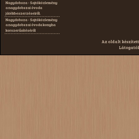
Nagydobsza - Sajtóközlemény
a nagydobszai óvoda
játékbeszerzéseiről.
Nagydobsza - Sajtóközlemény
a nagydobszai óvoda konyha
korszerűsítéséről
Az oldalt készített
Látogatók