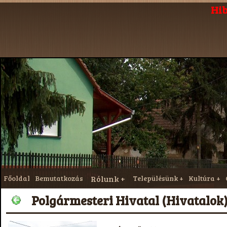
Hib
Főoldal
Bemutatkozás
Rólunk
Településünk
Kultúra
Polgármesteri Hivatal (Hivatalok