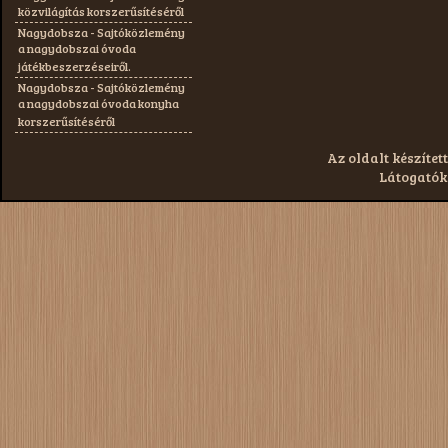
közvilágítás korszerűsítéséről
Nagydobsza - Sajtóközlemény
a nagydobszai óvoda
játékbeszerzéseiről.
Nagydobsza - Sajtóközlemény
a nagydobszai óvoda konyha
korszerűsítéséről
Az oldalt készített
Látogatók: