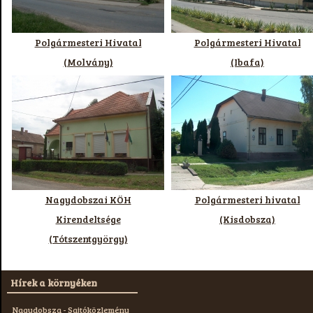
Polgármesteri Hivatal
Polgármesteri Hivatal
(Molvány)
(Ibafa)
Nagydobszai KÖH
Polgármesteri hivatal
Kirendeltsége
(Kisdobsza)
(Tótszentgyörgy)
Hírek a környéken
Nagydobsza - Sajtóközlemény