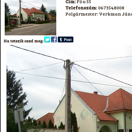
Cím:
Fő u 55
Telefonszám:
0673548008
Polgármester: Verkman Ján
Ha tetszik oszd meg: