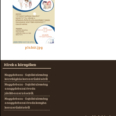
plakát.jpg
Hírek a környéken
Nagydobsza - Sajtóközlemény
közvilágítás korszerűsítéséről
Nagydobsza - Sajtóközlemény
a nagydobszai óvoda
játékbeszerzéseiről.
Nagydobsza - Sajtóközlemény
a nagydobszai óvoda konyha
korszerűsítéséről