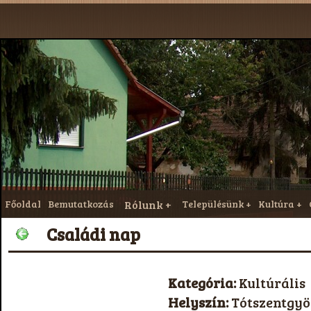
Főoldal
Bemutatkozás
Rólunk
Településünk
Kultúra
Családi nap
Kategória:
Kultúrális
Helyszín:
Tótszentgy