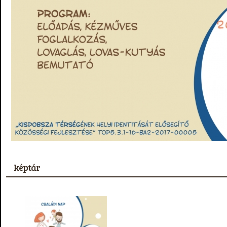
képtár