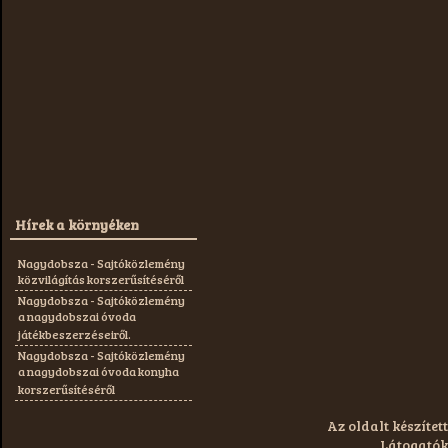
Hírek a környéken
Nagydobsza - Sajtóközlemény
közvilágítás korszerűsítéséről
Nagydobsza - Sajtóközlemény
a nagydobszai óvoda
játékbeszerzéseiről.
Nagydobsza - Sajtóközlemény
a nagydobszai óvoda konyha
korszerűsítéséről
Az oldalt készített
Látogatók: