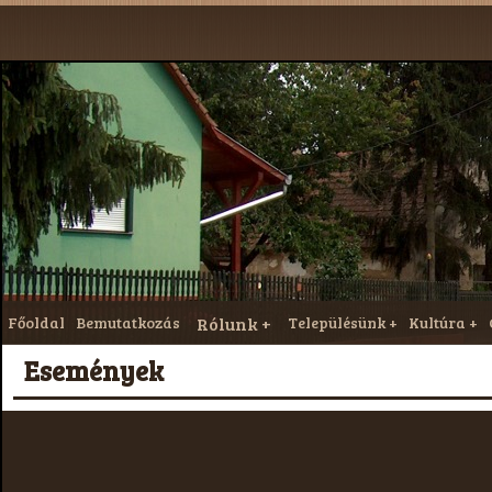
Főoldal
Bemutatkozás
Rólunk
Településünk
Kultúra
Események