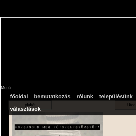
Menü
főoldal
bemutatkozás
rólunk
településünk
plakát
Utca
választások