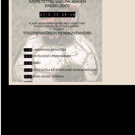
plakát
Mozgassuk meg Tótszentgyörgyöt!
2019-09-28
Részletek