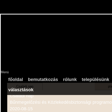
Menü
főoldal
bemutatkozás
rólunk
településünk
Családi nap
pl
választások
Családi nap
Bűnmegelőzési és Közlekedésbiztonsági programo
2020-08-15