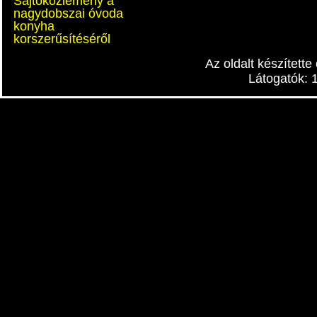
Sajtóközlemény a
nagydobszai óvoda
konyha
korszerűsítéséről
Az oldalt készítette
Látogatók: 